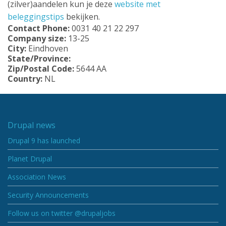
(zilver)aandelen kun je deze
website met
beleggingstips
bekijken.
Contact Phone:
0031 40 21 22 297
Company size:
13-25
City:
Eindhoven
State/Province:
Zip/Postal Code:
5644 AA
Country:
NL
Drupal news
Drupal 9 has launched
Planet Drupal
Association News
Security Announcements
Follow us on twitter @drupaljobs