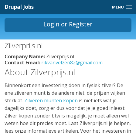
Skip to main content
Drupal Jobs
MENU
Jobs Homepage
Login
or
Register
About
You are here
Zilverprijs.nl
Contact
Company Name:
Zilverprijs.nl
Store
Contact Email:
rikvanvelzen82@gmail.com
About Zilverprijs.nl
Binnenkort een investering doen in fysiek zilver? De
ene zilveren munt is de andere niet, de prijzen wijken
sterk af.
Zilveren munten kopen
is niet iets wat je
dagelijks doet, zorg er dus voor dat je je goed inleest.
Zilver kopen zonder btw is mogelijk, je moet alleen wel
weten hoe dit precies moet. Laat Zilverprijs.nl je helpen,
lees onze informatieve artikelen. Voor het investeren in